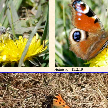
Aglais io
- 15.2.19